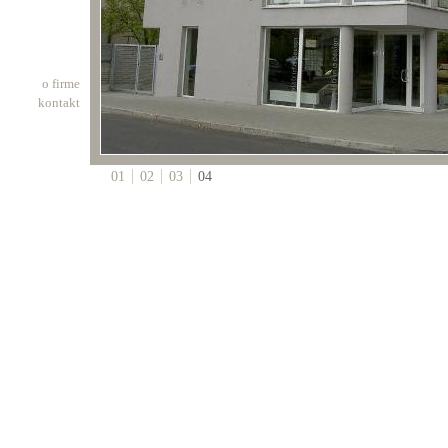
o firme
kontakt
01
02
03
04