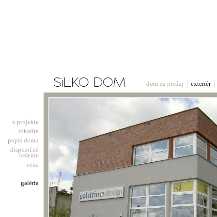
SiLKO DOM
dom na predaj
exteriér
o projekte
lokalita
popis domu
dispozičné
riešenie
cena
galéria