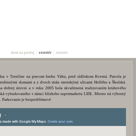
dom na predaj
exteriér
interiér
dza v Trenčíne na pravom brehu Váhu, pred sídliskom Kvetná. Parcela je
 rodinnými domami a z dvoch strán mestskými ulicami Hollého a Školská.
 na dobrej úrovni a v roku 2005 bola skvalitnená realizovaním kruhového
avská vybudovaného v rámci blízkeho supermarketu LIDL. Miesto ná výborný
. Parkovanie je bezproblémové