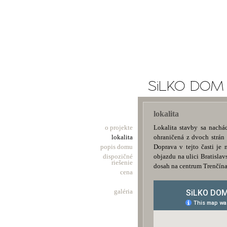
SiLKO DOM
lokalita
o projekte
Lokalita stavby sa nachá
lokalita
ohraničená z dvoch strán
popis domu
Doprava v tejto časti je
dispozičné
objazdu na ulici Bratisl
riešenie
dosah na centrum Trenčína
cena
galéria